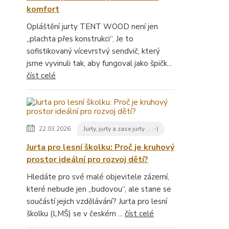
komfort
Opláštění jurty TENT WOOD není jen
„plachta přes konstrukci“. Je to
sofistikovaný vícevrstvý sendvič, který
jsme vyvinuli tak, aby fungoval jako špičk...
číst celé
22.03.2026
Jurty, jurty a zase jurty ... :-)
Jurta pro lesní školku: Proč je kruhový
prostor ideální pro rozvoj dětí?
Hledáte pro své malé objevitele zázemí,
které nebude jen „budovou“, ale stane se
součástí jejich vzdělávání? Jurta pro lesní
školku (LMŠ) se v českém ...
číst celé