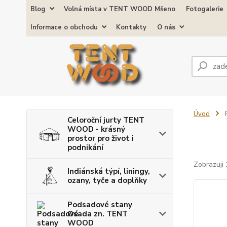
Blog
Volná místa v TENT WOOD Mšeno
Fotogalerie
Informace o obchodu
Kontakty
O nás
Úvod
P
Celoroční jurty TENT
WOOD - krásný
prostor pro život i
podnikání
Zobrazuji 
Indiánská týpí, liningy,
ozany, tyče a doplňky
Podsadové stany
Osada zn. TENT
WOOD