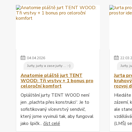
04
.
04
.
2026
22
.
03
.
Jurty, jurty a zase jurty ... :-)
Jurty, j
Anatomie pláště jurt TENT
Jurta pr
WOOD: Tři vrstvy + 1 bonus pro
kruhový
celoroční komfort
rozvoj d
Opláštění jurty TENT WOOD není
Hledáte 
jen „plachta přes konstrukci“. Je to
zázemí, 
sofistikovaný vícevrstvý sendvič,
ale stane
který jsme vyvinuli tak, aby fungoval
vzděláván
jako špičk...
číst celé
(LMŠ) se