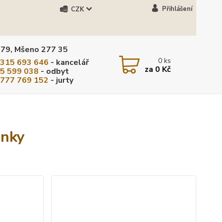
Přihlášení
CZK
279, Mšeno 277 35
0
ks
 315 693 646
- kancelář
za
0 Kč
5 599 038
- odbyt
 777 769 152
- jurty
ánky