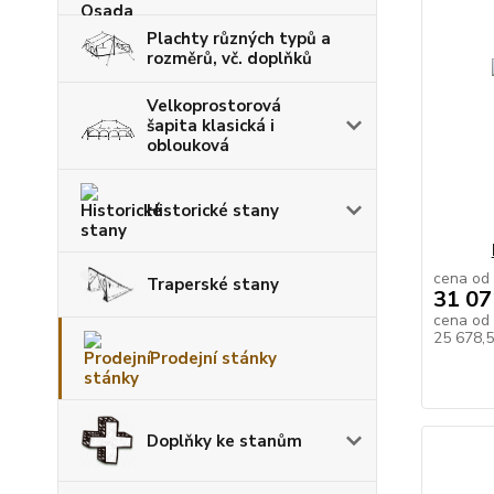
Plachty různých typů a
rozměrů, vč. doplňků
Velkoprostorová
šapita klasická i
oblouková
Historické stany
cena od
Traperské stany
31 07
cena od
25 678,
Prodejní stánky
Doplňky ke stanům