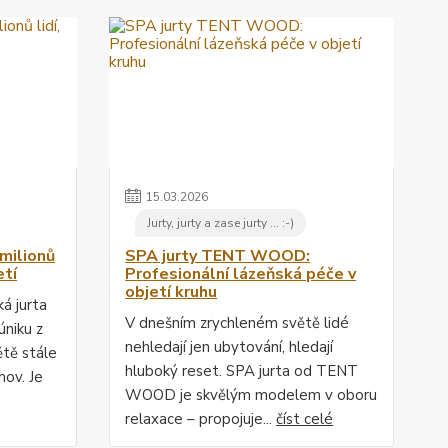
15
.
03
.
2026
Jurty, jurty a zase jurty ... :-)
milionů
SPA jurty TENT WOOD:
etí
Profesionální lázeňská péče v
objetí kruhu
á jurta
V dnešním zrychleném světě lidé
niku z
nehledají jen ubytování, hledají
ětě stále
hluboký reset. SPA jurta od TENT
ov. Je
WOOD je skvělým modelem v oboru
relaxace – propojuje...
číst celé