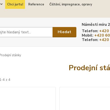
Chci jurtu!
Reference
Čištění, impregnace, opravy
Náměstí míru 
Telefon:
+420
Hledat
Mobil:
+420 60
Telefon:
+420
rodejní stánky
Prodejní st
1-4 z 4