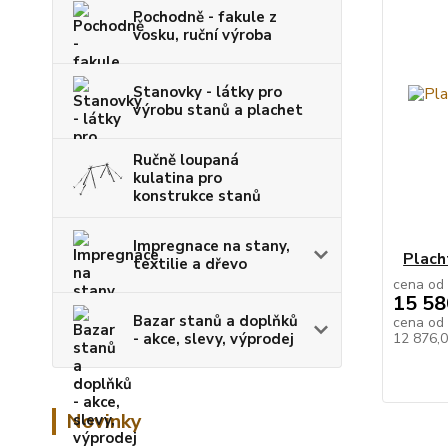
Pochodně - fakule z
vosku, ruční výroba
Stanovky - látky pro
výrobu stanů a plachet
Ručně loupaná
kulatina pro
konstrukce stanů
Impregnace na stany,
Plach
textilie a dřevo
cena od
15 58
Bazar stanů a doplňků
cena od
12 876,
- akce, slevy, výprodej
Novinky