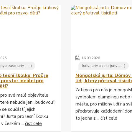
2026
16
.
03
.
2026
urty a zase jurty ... :-)
Jurty, jurty a zase jurty ... :-)
o lesní školku: Proč je
Mongolská jurta: Domov 
 prostor ideální pro
lidí, který přetrval tisícil
ětí?
Zatímco pro nás je mongolsk
pro své malé objevitele
symbolem glampingu nebo ú
které nebude jen „budovou“,
města, pro miliony lidí na sv
 se součástí jejich
představuje každodenní dom
í? Jurta pro lesní školku
to jedna z ...
číst celé
 v českém ...
číst celé