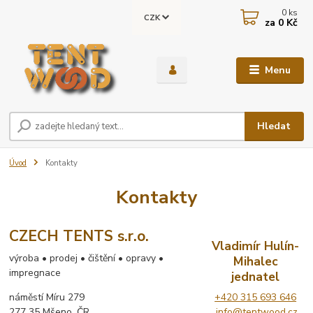
0
ks
CZK
za
0 Kč
Menu
Hledat
Úvod
Kontakty
Kontakty
CZECH TENTS s.r.o.
Vladimír Hulín-
výroba • prodej • čištění • opravy •
Mihalec
impregnace
jednatel
náměstí Míru 279
+420 315 693 646
277 35 Mšeno, ČR
info@tentwood.cz