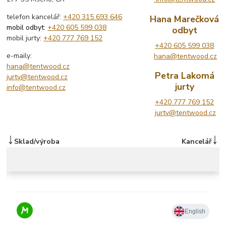
telefon kancelář:
+420 315 693 646
Hana Marečková
mobil odbyt:
+420 605 599 038
odbyt
mobil jurty:
+420 777 769 152
+420 605 599 038
e-maily:
hana@tentwood.cz
hana@tentwood.cz
Petra Lakomá
jurty@tentwood.cz
jurty
info@tentwood.cz
+420 777 769 152
jurty@tentwood.cz
↓
↓
Sklad/výroba
Kancelář