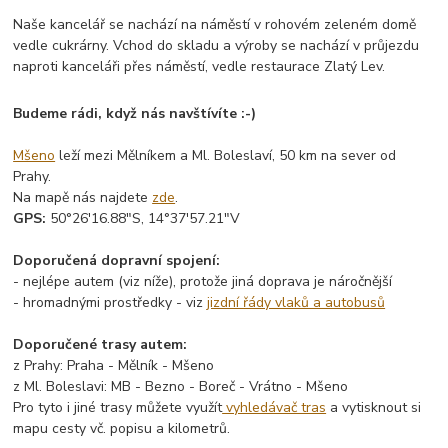
Naše kancelář se nachází na náměstí v rohovém zeleném domě
vedle cukrárny. Vchod do skladu a výroby se nachází v průjezdu
naproti kanceláři přes náměstí, vedle restaurace Zlatý Lev.
Budeme rádi, když nás navštívíte :-)
Mšeno
leží mezi Mělníkem a Ml. Boleslaví, 50 km na sever od
Prahy.
Na mapě nás najdete
zde
.
GPS:
50°26'16.88"S, 14°37'57.21"V
Doporučená dopravní spojení:
- nejlépe autem (viz níže), protože jiná doprava je náročnější
- hromadnými prostředky - viz
jizdní řády vlaků a autobusů
Doporučené trasy autem:
z Prahy: Praha - Mělník - Mšeno
z Ml. Boleslavi: MB - Bezno - Boreč - Vrátno - Mšeno
Pro tyto i jiné trasy můžete využít
vyhledávač tras
a vytisknout si
mapu cesty vč. popisu a kilometrů.