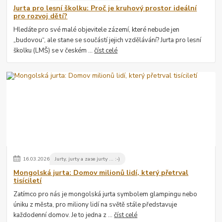
Jurta pro lesní školku: Proč je kruhový prostor ideální
pro rozvoj dětí?
Hledáte pro své malé objevitele zázemí, které nebude jen
„budovou“, ale stane se součástí jejich vzdělávání? Jurta pro lesní
školku (LMŠ) se v českém ...
číst celé
16
.
03
.
2026
Jurty, jurty a zase jurty ... :-)
Mongolská jurta: Domov milionů lidí, který přetrval
tisíciletí
Zatímco pro nás je mongolská jurta symbolem glampingu nebo
úniku z města, pro miliony lidí na světě stále představuje
každodenní domov. Je to jedna z ...
číst celé