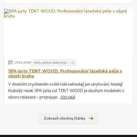
15
.
03
.
2026
Jurty, jurty a zase jurty ... :-)
SPA jurty TENT WOOD: Profesionální lázeňská péče v
objetí kruhu
V dnešním zrychleném světě lidé nehledají jen ubytování, hledají
hluboký reset. SPA jurta od TENT WOOD je skvělým modelem v
oboru relaxace – propojuje...
číst celé
Zobrazit všechny články