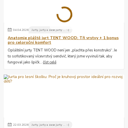
04
.
04
.
2026
Jurty, jurty a zase jurty ... :-)
Anatomie pláště jurt TENT WOOD: Tři vrstvy + 1 bonus
pro celoroční komfort
Opláštění jurty TENT WOOD není jen „plachta přes konstrukci“. Je
to sofistikovaný vícevrstvý sendvič, který jsme vyvinuli tak, aby
fungoval jako špičk...
číst celé
22
.
03
.
2026
Jurty, jurty a zase jurty ... :-)