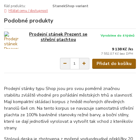
Kód produktu:
StanekShop-variant
Hlídat cenu / dostupnost
Podobné produkty
Prodejní stánek Prezent se
Vyrobíme do 4 týdnů
střešní plachtou
9 138 Kč
/
ks
7 552,07 Kč
bez DPH
Přidat do košíku
Prodejní stánky typu Shop jsou pro svou poměrně značnou
stabilitu zvláště vhodné pro pořádání městských trhů a slavností.
Mají kompaktní skládací korpus z hnědě mořených dřevěných
hranolů 6x4 cm. Na tento korpus se navazuje samostatná střešní
plachta ze 100% bavlněné stanovky režné barvy, a boční stěny,
které se dají jednotlivě vyrolovat a vytvořit tak vchod z kterékoliv
strany.
Stolová deska je zhotovena z mořené voduodpudivé překližky 20