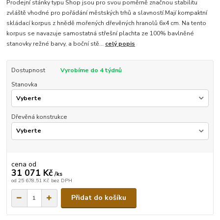
Prodejní stánky typu Shop jsou pro svou poměrně značnou stabilitu
zvláště vhodné pro pořádání městských trhů a slavností.Mají kompaktní
skládací korpus z hnědě mořených dřevěných hranolů 6x4 cm. Na tento
korpus se navazuje samostatná střešní plachta ze 100% bavlněné
stanovky režné barvy, a boční stě...
celý popis
Dostupnost
Vyrobíme do 4 týdnů
Stanovka
Dřevěná konstrukce
cena od
31 071 Kč
/
ks
od
25 678,51 Kč
bez DPH
Přidat do košíku