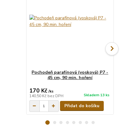
Pochodeň parafínová (vosková) P7 -
Impregnace
45 cm, 90 min. hoření
lnu a 
koncentrá
170 Kč
572 Kč
/
ks
/
k
Skladem 13 ks
140,50 Kč
bez DPH
472,73 Kč
be
Přidat do košíku