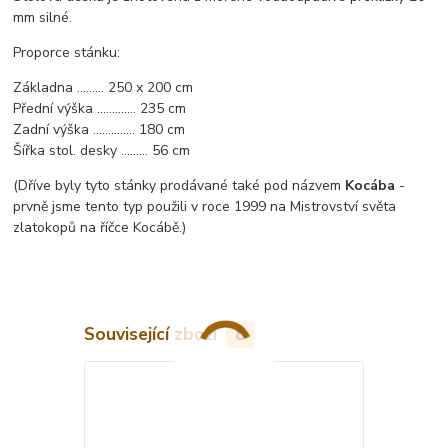
mm silné.
Proporce stánku:
Základna ......... 250 x 200 cm
Přední výška ............. 235 cm
Zadní výška .............. 180 cm
Šířka stol. desky ......... 56 cm
(Dříve byly tyto stánky prodávané také pod názvem
Kocába
-
prvně jsme tento typ použili v roce 1999 na Mistrovství světa
zlatokopů na říčce Kocábě.)
Související zboží
8