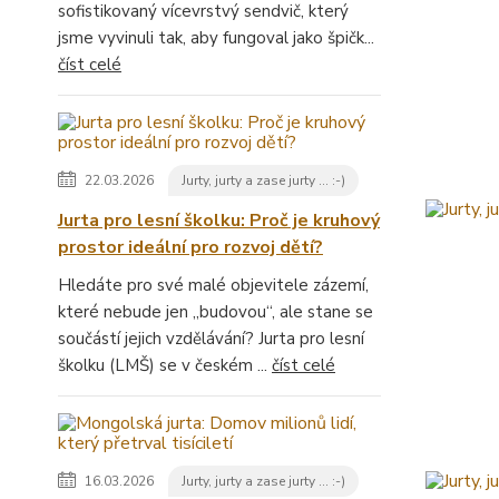
sofistikovaný vícevrstvý sendvič, který
jsme vyvinuli tak, aby fungoval jako špičk...
číst celé
22.03.2026
Jurty, jurty a zase jurty ... :-)
Jurta pro lesní školku: Proč je kruhový
prostor ideální pro rozvoj dětí?
Hledáte pro své malé objevitele zázemí,
které nebude jen „budovou“, ale stane se
součástí jejich vzdělávání? Jurta pro lesní
školku (LMŠ) se v českém ...
číst celé
16.03.2026
Jurty, jurty a zase jurty ... :-)