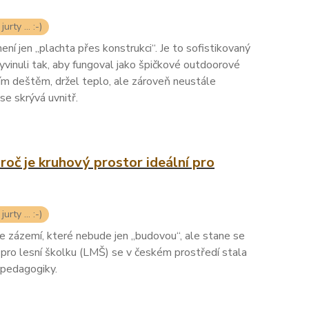
urty ... :-)
 jen „plachta přes konstrukci“. Je to sofistikovaný
vyvinuli tak, aby fungoval jako špičkové outdoorové
ím deštěm, držel teplo, ale zároveň neustále
se skrývá uvnitř.
Proč je kruhový prostor ideální pro
urty ... :-)
e zázemí, které nebude jen „budovou“, ale stane se
a pro lesní školku (LMŠ) se v českém prostředí stala
 pedagogiky.