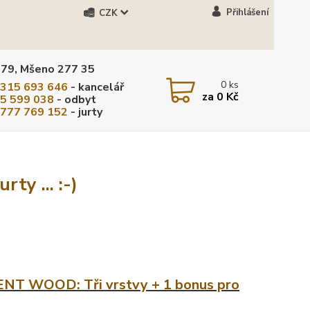
Přihlášení
CZK
279, Mšeno 277 35
0
ks
 315 693 646
- kancelář
za
0 Kč
5 599 038
- odbyt
 777 769 152
- jurty
rty ... :-)
TENT WOOD: Tři vrstvy + 1 bonus pro