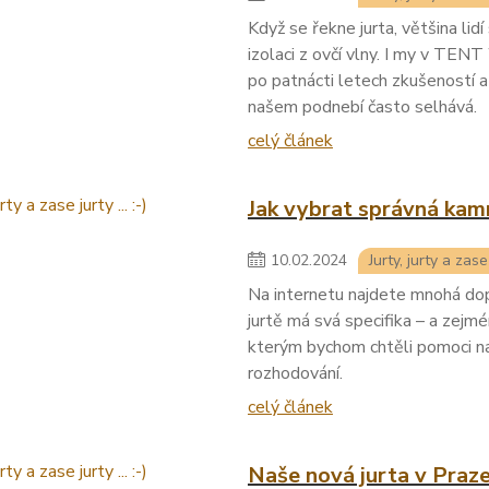
Když se řekne jurta, většina lidí 
izolaci z ovčí vlny. I my v TEN
po patnácti letech zkušeností a 
našem podnebí často selhává.
celý článek
Jak vybrat správná kam
10
.
02
.
2024
Jurty, jurty a zase j
Na internetu najdete mnohá do
jurtě má svá specifika – a zejm
kterým bychom chtěli pomoci na
rozhodování.
celý článek
Naše nová jurta v Praz