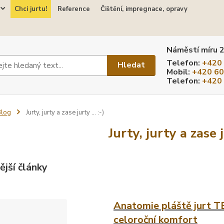
Chci jurtu!
Reference
Čištění, impregnace, opravy
Náměstí míru 
Telefon:
+420
Hledat
Mobil:
+420 60
Telefon:
+420
Blog
Jurty, jurty a zase jurty ... :-)
Jurty, jurty a zase ju
ější články
Anatomie pláště jurt 
celoroční komfort