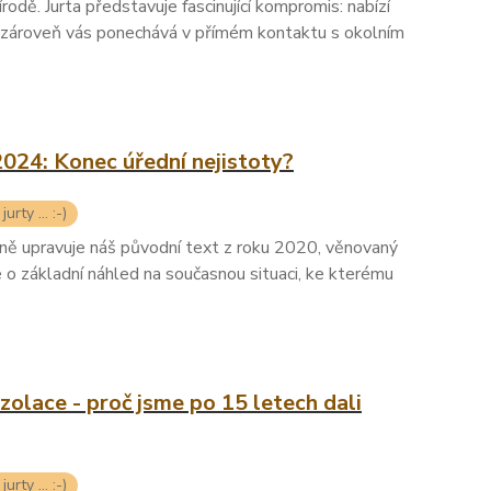
rodě. Jurta představuje fascinující kompromis: nabízí
e zároveň vás ponechává v přímém kontaktu s okolním
2024: Konec úřední nejistoty?
urty ... :-)
ně upravuje náš původní text z roku 2020, věnovaný
e o základní náhled na současnou situaci, ke kterému
zolace - proč jsme po 15 letech dali
urty ... :-)