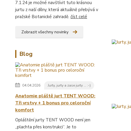
7.1.24 je možné navštívit tuto krásnou
jurtu z naší dílny, která aktuálně přebývá v
pražské Botanické zahradě.
číst celé
Zobrazit všechny novinky
Blog
04.04.2026
Jurty, jurty a zase jurty ... :-)
Anatomie pláště jurt TENT WOOD:
Tři vrstvy + 1 bonus pro celoroční
komfort
Opláštění jurty TENT WOOD není jen
„plachta přes konstrukci“. Je to