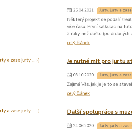
25
.
04
.
2021
Jurty, jurty a zase j
Některý projekt se podaří zreali
více času. První kalkulaci na tut
3 roky, než došlo (po drobných z
celý článek
Je nutné mít pro jurtu 
03
.
10
.
2020
Jurty, jurty a zase j
Zajímá Vás, jak je je to se stav
celý článek
Další spolupráce s mu
24
.
06
.
2020
Jurty, jurty a zase j