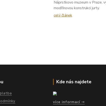
Náprstkovo muzeum v Praze, vyu
modřínovou konstrukci jurty.
celý článek
pu
Kde nás najdete
platba
podmínky
více informací