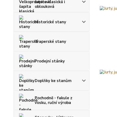
šapita klasická i
oblouková
Historické stany
Traperské stany
Prodejní stánky
Doplňky ke stanům
Pochodně - fakule z
vosku, ruční výroba