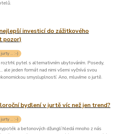
otelů.
nejlepší investicí do zážitkového
t pozor)
urty ... :-)
roztrhl pytel s alternativním ubytováním. Posedy,
. ale jeden formát nad nimi všemi vyčnívá svou
 ekonomickou smysluplností. Ano, mluvíme o jurtě.
loroční bydlení v jurtě víc než jen trend?
urty ... :-)
hypoték a betonových džunglí hledá mnoho z nás