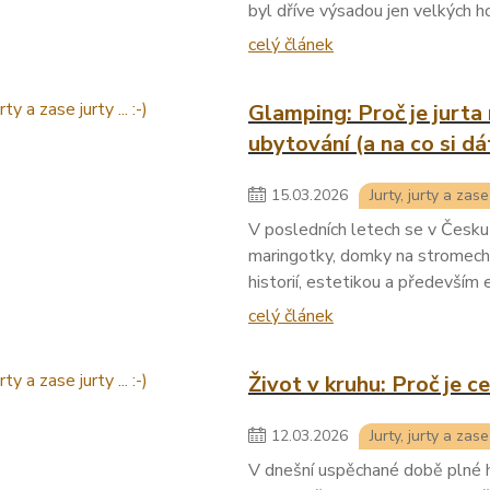
byl dříve výsadou jen velkých h
celý článek
Glamping: Proč je jurta 
ubytování (a na co si dá
15
.
03
.
2026
Jurty, jurty a zase j
V posledních letech se v Česku 
maringotky, domky na stromech..
historií, estetikou a především
celý článek
Život v kruhu: Proč je ce
12
.
03
.
2026
Jurty, jurty a zase j
V dnešní uspěchané době plné 