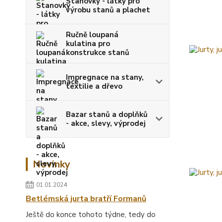
Stanovky - látky pro
výrobu stanů a plachet
Ručně loupaná
kulatina pro
konstrukce stanů
Impregnace na stany,
textilie a dřevo
Bazar stanů a doplňků
- akce, slevy, výprodej
Novinky
01.01.2024
Betlémská jurta bratří Formanů
Ještě do konce tohoto týdne, tedy do