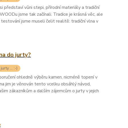
si představí vůni stepi, přírodní materiály a tradiční
T WOODu jsme tak začínali. Tradice je krásná věc, ale
testování jsme museli čelit realitě: tradiční vlna v
na do jurty?
urty ... :-)
poručení ohledně výběru kamen, nicméně topení v
éna jim je věnován tento vcelku obsáhlý návod,
šim zákazníkům a dalším zájemcům o jurty v jejich
e