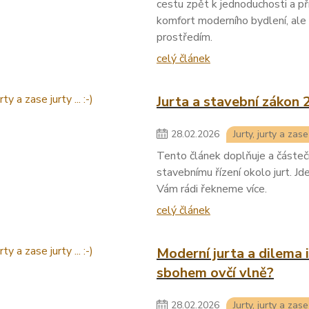
cestu zpět k jednoduchosti a pří
komfort moderního bydlení, al
prostředím.
celý článek
Jurta a stavební zákon 
28
.
02
.
2026
Jurty, jurty a zase j
Tento článek doplňuje a částeč
stavebnímu řízení okolo jurt. Jd
Vám rádi řekneme více.
celý článek
Moderní jurta a dilema i
sbohem ovčí vlně?
28
.
02
.
2026
Jurty, jurty a zase j