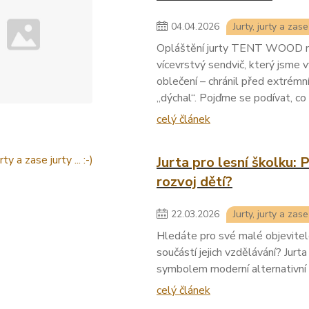
04
.
04
.
2026
Jurty, jurty a zase j
Opláštění jurty TENT WOOD není
vícevrstvý sendvič, který jsme 
oblečení – chránil před extrémn
„dýchal“. Pojďme se podívat, co 
celý článek
Jurta pro lesní školku: 
rozvoj dětí?
22
.
03
.
2026
Jurty, jurty a zase j
Hledáte pro své malé objevitel
součástí jejich vzdělávání? Jurt
symbolem moderní alternativní
celý článek