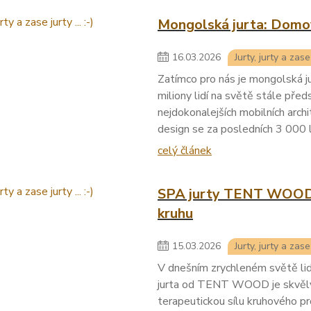
Mongolská jurta: Domov m
16
.
03
.
2026
Jurty, jurty a zase j
Zatímco pro nás je mongolská j
miliony lidí na světě stále pře
nejdokonalejších mobilních archi
design se za posledních 3 000 l
celý článek
SPA jurty TENT WOOD: 
kruhu
15
.
03
.
2026
Jurty, jurty a zase j
V dnešním zrychleném světě lidé
jurta od TENT WOOD je skvělým
terapeutickou sílu kruhového p