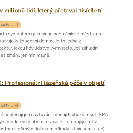
ilionů lidí, který přetrval tisíciletí
urty ... :-)
urta symbolem glampingu nebo úniku z města, pro
dstavuje každodenní domov. Je to jedna z
tektur, jakou kdy lidstvo vymyslelo. Její základní
et změnil jen minimálně.
Profesionální lázeňská péče v objetí
urty ... :-)
 nehledají jen ubytování, hledají hluboký reset. SPA
 modelem v oboru relaxace – propojuje totiž
rostoru s přímým dotekem přírody a luxusem, který