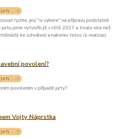
urty ... :-)
zovat rychle, jiný "si vybere" na přípravu podstatně
o jurtu jsme vytvořili již v létě 2017 a trvalo více než
měnách) ke schválení a nakonec letos i k realizaci.
stavební povolení?
urty ... :-)
ebním povolením v případě jurty?
zeem Vojty Náprstka
urty ... :-)