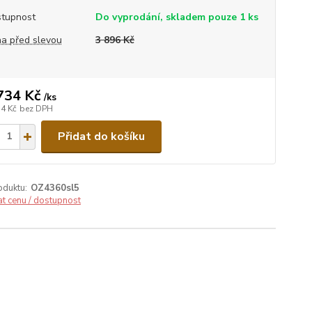
tupnost
Do vyprodání, skladem pouze 1 ks
a před slevou
3 896 Kč
734 Kč
/
ks
34 Kč
bez DPH
Přidat do košíku
oduktu:
OZ4360sl5
at cenu / dostupnost