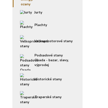
Jurty
Plachty
Velkoprostorové stany
Podsadové stany
Osada - bazar, slevy,
výprodej
Historické stany
Traperské stany