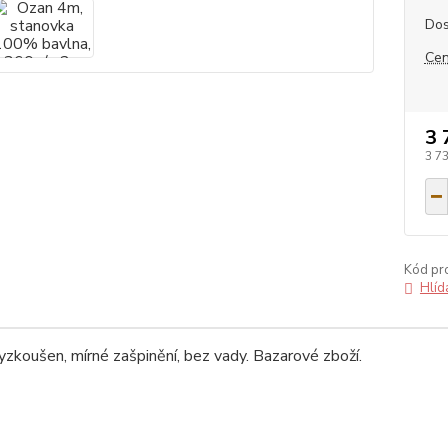
Dos
Cen
3 
3 7
Kód pr
Hlíd
yzkoušen, mírné zašpinění, bez vady. Bazarové zboží.