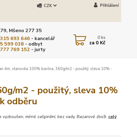
Přihlášení
CZK
279, Mšeno 277 35
0
ks
 315 693 646
- kancelář
za
0 Kč
5 599 038
- odbyt
 777 769 152
- jurty
n 4m, stanovka 100% bavlna, 360g/m2 - použitý, sleva 10% -
0g/m2 - použitý, sleva 10%
 k odběru
e vyzkoušen, mírné zašpinění, bez vady. Bazarové zboží.
celý