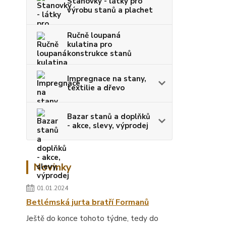
Stanovky - látky pro
výrobu stanů a plachet
Ručně loupaná
kulatina pro
konstrukce stanů
Impregnace na stany,
textilie a dřevo
Bazar stanů a doplňků
- akce, slevy, výprodej
Novinky
01.01.2024
Betlémská jurta bratří Formanů
Ještě do konce tohoto týdne, tedy do