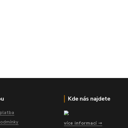
pu
Kde nás najdete
platba
podmínky
více informací