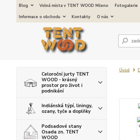
Blog
Volná místa v TENT WOOD Mšeno
Fotogalerie
Informace o obchodu
Kontakty
O nás
Úvod
D
Celoroční jurty TENT
WOOD - krásný
prostor pro život i
podnikání
Indiánská týpí, liningy,
ozany, tyče a doplňky
Podsadové stany
Osada zn. TENT
WOOD