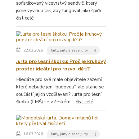
sofistikovaný vícevrstvý sendvič, který
jsme vyvinuli tak, aby fungoval jako špičk...
číst celé
22.03.2026
Jurty, jurty a zase jurty ... :-)
Jurta pro lesní školku: Proč je kruhový
prostor ideální pro rozvoj dětí?
Hledáte pro své malé objevitele zázemí,
které nebude jen „budovou“, ale stane se
součástí jejich vzdělávání? Jurta pro lesní
školku (LMŠ) se v českém ...
číst celé
16.03.2026
Jurty, jurty a zase jurty ... :-)